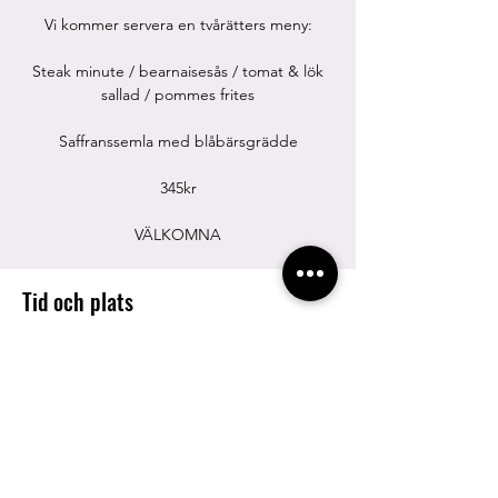
Vi kommer servera en tvårätters meny:
Steak minute / bearnaisesås / tomat & lök
sallad / pommes frites
Saffranssemla med blåbärsgrädde
345kr
VÄLKOMNA
Tid och plats
13 nov. 2022 12:00
Båstad, Strandpromenaden 45C, 269 33
Båstad, Sverige