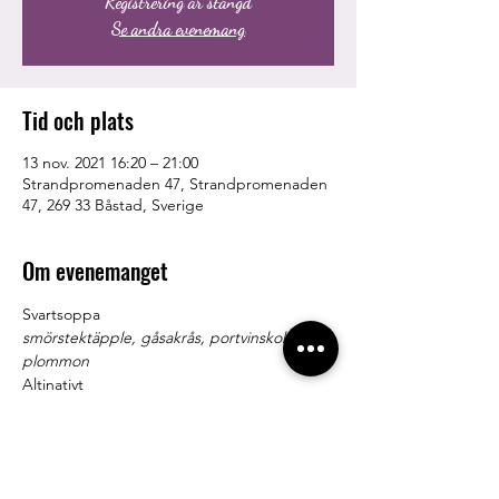
Registrering är stängd
Se andra evenemang
Tid och plats
13 nov. 2021 16:20 – 21:00
Strandpromenaden 47, Strandpromenaden
47, 269 33 Båstad, Sverige
Om evenemanget
Svartsoppa
smörstektäpple, gåsakrås, portvinskokta 
plommon
Altinativt
Jordärtskockasoppa
trattkantareller, äpple, sockermajs, syrad lök
Gås stekt på skrovet
Läs mer >