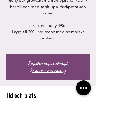
meny där grönsakerna från Bjäre får tala. Vi
har till och med tagit upp färskpotatisen
själva.
5-rätters meny 495:-
Lägg till 200:- för meny med animaliskt
protein.
Registrering är stängd
Se andra evenemang
Tid och plats
07 maj 2021 17:00 CEST – 09 maj 2021 20:00
CEST
Strandpromenaden 47, Strandpromenaden
47, 269 33 Båstad, Sverige